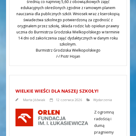
średnią co najmniej 5,60 z obowiązkowych zajęć
edukacyjnych określonych zgodnie z ramowym planem
nauczania dla publicznych szkół. Wniosek wraz z kserokopią
świadectwa szkolnego potwierdzoną za zgodność z
oryginałem przez szkołę, składa rodzic lub opiekun prawny
ucznia do Burmistrza Grodziska Wielkopolskiego w terminie
14 dni od zakończenia zajęć dydaktycznych w danym roku
szkolnym.
Burmistrz Grodziska Wielkopolskiego
/-/ Piotr Hojan
WIELKIE WIEŚCI DLA NASZEJ SZKOŁY!
Marta Jóźwiak
12 czerwca 2026
Wydarzenia
Z ogromną
radością i
dumą
pragniemy