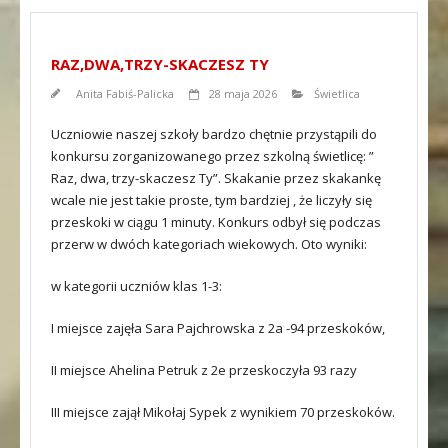
RAZ,DWA,TRZY-SKACZESZ TY
Anita Fabiś-Palicka
28 maja 2026
Świetlica
Uczniowie naszej szkoły bardzo chętnie przystąpili do
konkursu zorganizowanego przez szkolną świetlicę: ”
Raz, dwa, trzy-skaczesz Ty”. Skakanie przez skakankę
wcale nie jest takie proste, tym bardziej , że liczyły się
przeskoki w ciągu 1 minuty. Konkurs odbył się podczas
przerw w dwóch kategoriach wiekowych. Oto wyniki:
w kategorii uczniów klas 1-3:
I miejsce zajęła Sara Pajchrowska z 2a -94 przeskoków,
II miejsce Ahelina Petruk z 2e przeskoczyła 93 razy
III miejsce zajął Mikołaj Sypek z wynikiem 70 przeskoków.