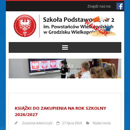
Skip
Skip
Znajdź nas na:
to
to
Content
content
Szkoła
KSIĄŻKI DO ZAKUPIENIA NA ROK SZKOLNY
2026/2027
Zuzanna Adamczyk
27 lipca 2026
Wydarzenia