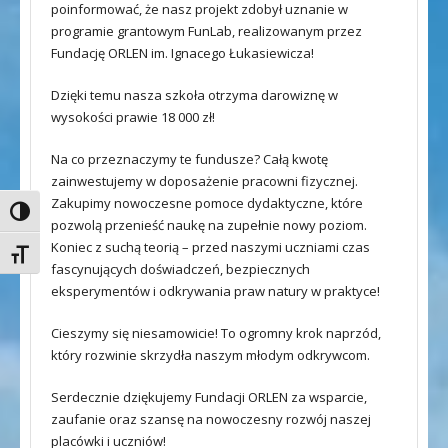
poinformować, że nasz projekt zdobył uznanie w
programie grantowym FunLab, realizowanym przez
Fundację ORLEN im. Ignacego Łukasiewicza!
Dzięki temu nasza szkoła otrzyma darowiznę w
wysokości prawie 18 000 zł!
Na co przeznaczymy te fundusze? Całą kwotę
zainwestujemy w doposażenie pracowni fizycznej.
Zakupimy nowoczesne pomoce dydaktyczne, które
Toggle High Contrast
pozwolą przenieść naukę na zupełnie nowy poziom.
Koniec z suchą teorią – przed naszymi uczniami czas
Toggle Font size
fascynujących doświadczeń, bezpiecznych
eksperymentów i odkrywania praw natury w praktyce!
Cieszymy się niesamowicie! To ogromny krok naprzód,
który rozwinie skrzydła naszym młodym odkrywcom.
Serdecznie dziękujemy Fundacji ORLEN za wsparcie,
zaufanie oraz szansę na nowoczesny rozwój naszej
placówki i uczniów!