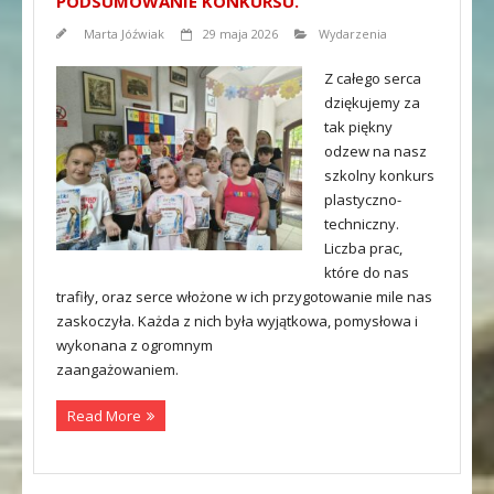
PODSUMOWANIE KONKURSU.
Marta Jóźwiak
29 maja 2026
Wydarzenia
Z całego serca
dziękujemy za
tak piękny
odzew na nasz
szkolny konkurs
plastyczno-
techniczny.
Liczba prac,
które do nas
trafiły, oraz serce włożone w ich przygotowanie mile nas
zaskoczyła. Każda z nich była wyjątkowa, pomysłowa i
wykonana z ogromnym
zaangażowaniem.
Read More