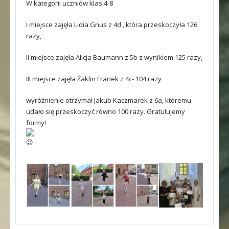
W kategorii uczniów klas 4-8
I miejsce zajęła Lidia Gnus z 4d , która przeskoczyła 126
razy,
II miejsce zajęła Alicja Baumann z 5b z wynikiem 125 razy,
III miejsce zajęła Żaklin Franek z 4c- 104 razy
wyróżnienie otrzymał Jakub Kaczmarek z 6a, któremu
udało się przeskoczyć równo 100 razy. Gratulujemy
formy!