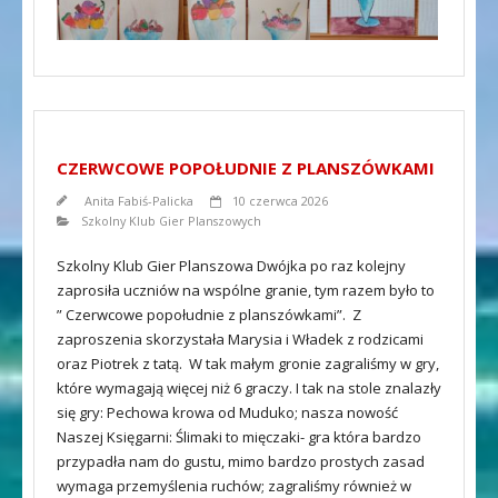
CZERWCOWE POPOŁUDNIE Z PLANSZÓWKAMI
Anita Fabiś-Palicka
10 czerwca 2026
Szkolny Klub Gier Planszowych
Szkolny Klub Gier Planszowa Dwójka po raz kolejny
zaprosiła uczniów na wspólne granie, tym razem było to
” Czerwcowe popołudnie z planszówkami”. Z
zaproszenia skorzystała Marysia i Władek z rodzicami
oraz Piotrek z tatą. W tak małym gronie zagraliśmy w gry,
które wymagają więcej niż 6 graczy. I tak na stole znalazły
się gry: Pechowa krowa od Muduko; nasza nowość
Naszej Księgarni: Ślimaki to mięczaki- gra która bardzo
przypadła nam do gustu, mimo bardzo prostych zasad
wymaga przemyślenia ruchów; zagraliśmy również w