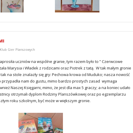
MI
 Klub Gier Planszowych
aprosiła uczniów na wspólne granie, tym razem było to ” Czerwcowe
ła Marysia i Władek z rodzicami oraz Piotrek z tatą. W tak małym gronie
. I tak na stole znalazły się gry: Pechowa krowa od Muduko; nasza nowość
rdzo przypadła nam do gustu, mimo bardzo prostych zasad wymaga
ież Naszej Księgarni, mimo, że jest dla max 5 graczy; a na koniec udało
estnicy otrzymali dyplom Rodziny Planszówkowej oraz po egzemplarzu
szłym roku szkolnym, być może w większym gronie.