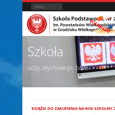
Skip
Skip
Search
to
to
Content
content
Szkoła
uczy, wychowuje, bawi
KSIĄŻKI DO ZAKUPIENIA NA ROK SZKOLNY 