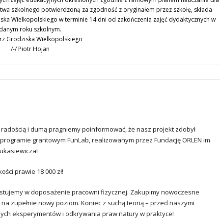
ctwa szkolnego potwierdzoną za zgodność z oryginałem przez szkołę, składa
ska Wielkopolskiego w terminie 14 dni od zakończenia zajęć dydaktycznych w
danym roku szkolnym.
rz Grodziska Wielkopolskiego
/-/ Piotr Hojan
radością i dumą pragniemy poinformować, że nasz projekt zdobył
 programie grantowym FunLab, realizowanym przez Fundację ORLEN im.
ukasiewicza!
ści prawie 18 000 zł!
estujemy w doposażenie pracowni fizycznej. Zakupimy nowoczesne
na zupełnie nowy poziom. Koniec z suchą teorią – przed naszymi
nych eksperymentów i odkrywania praw natury w praktyce!