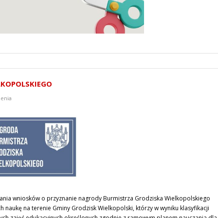
LKOPOLSKIEGO
enia
nia wniosków o przyznanie nagrody Burmistrza Grodziska Wielkopolskiego
h naukę na terenie Gminy Grodzisk Wielkopolski, którzy w wyniku klasyfikacji
owych zajęć edukacyjnych określonych zgodnie z ramowym planem nauczania dla