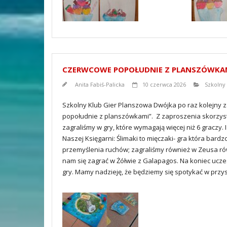
CZERWCOWE POPOŁUDNIE Z PLANSZÓWKA
Anita Fabiś-Palicka
10 czerwca 2026
Szkolny
Szkolny Klub Gier Planszowa Dwójka po raz kolejny z
popołudnie z planszówkami”. Z zaproszenia skorzysta
zagraliśmy w gry, które wymagają więcej niż 6 graczy
Naszej Księgarni: Ślimaki to mięczaki- gra która ba
przemyślenia ruchów; zagraliśmy również w Zeusa równ
nam się zagrać w Żółwie z Galapagos. Na koniec ucz
gry. Mamy nadzieję, że będziemy się spotykać w przy