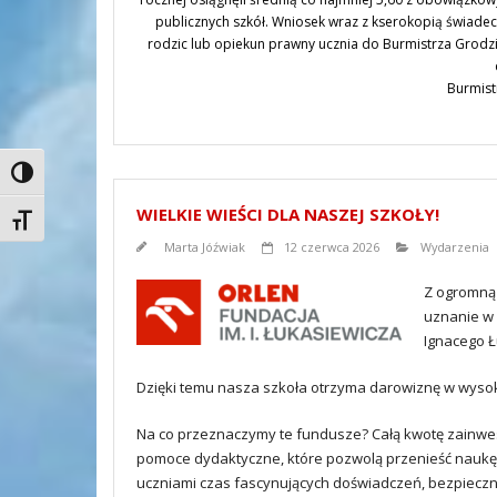
publicznych szkół. Wniosek wraz z kserokopią świade
rodzic lub opiekun prawny ucznia do Burmistrza Grodzi
Burmist
Toggle High Contrast
WIELKIE WIEŚCI DLA NASZEJ SZKOŁY!
Toggle Font size
Marta Jóźwiak
12 czerwca 2026
Wydarzenia
Z ogromną 
uznanie w
Ignacego Ł
Dzięki temu nasza szkoła otrzyma darowiznę w wysoko
Na co przeznaczymy te fundusze? Całą kwotę zainw
pomoce dydaktyczne, które pozwolą przenieść naukę 
uczniami czas fascynujących doświadczeń, bezpiecz