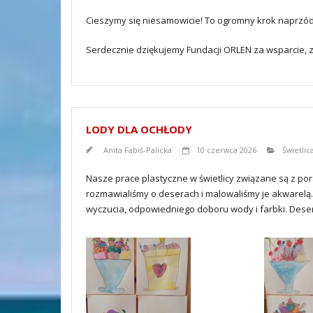
Cieszymy się niesamowicie! To ogromny krok naprzó
Serdecznie dziękujemy Fundacji ORLEN za wsparcie, 
LODY DLA OCHŁODY
Anita Fabiś-Palicka
10 czerwca 2026
Świetlic
Nasze prace plastyczne w świetlicy związane są z po
rozmawialiśmy o deserach i malowaliśmy je akwarel
wyczucia, odpowiedniego doboru wody i farbki. Des