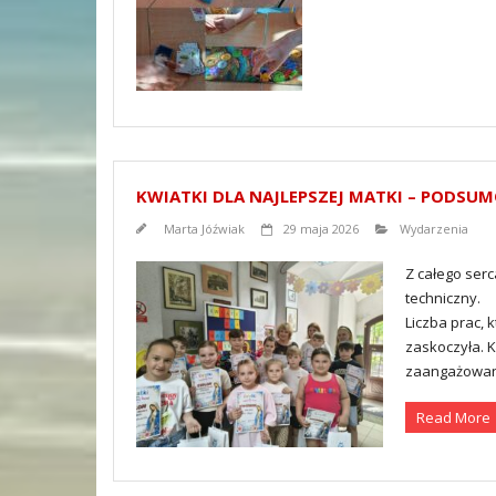
KWIATKI DLA NAJLEPSZEJ MATKI – PODSU
Marta Jóźwiak
29 maja 2026
Wydarzenia
Z całego ser
techniczny.
Liczba prac, 
zaskoczyła. 
zaangażowan
Read More