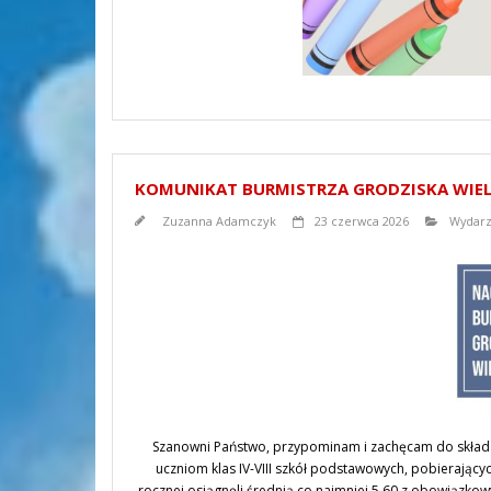
KOMUNIKAT BURMISTRZA GRODZISKA WIE
Zuzanna Adamczyk
23 czerwca 2026
Wydarz
Szanowni Państwo, przypominam i zachęcam do składa
uczniom klas IV-VIII szkół podstawowych, pobierającyc
rocznej osiągnęli średnią co najmniej 5,60 z obowiązk