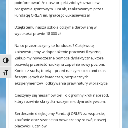
poinformować, że nasz projekt zdobył uznanie w
programie grantowym FunLab, realizowanym przez
Fundację ORLEN im. Ignacego Łukasiewicza!
Dzięki temu nasza szkoła otrzyma darowiznę w
wysokości prawie 18 000 zł!
Na co przeznaczymy te fundusze? Całą kwotę
zainwestujemy w doposażenie pracowni fizycznej.
Zakupimy nowoczesne pomoce dydaktyczne, które
Toggle High Contrast
pozwolą przenieść naukę na zupełnie nowy poziom.
Koniec z suchą teorią – przed naszymi uczniami czas
Toggle Font size
fascynujących doświadczeń, bezpiecznych
eksperymentów i odkrywania praw natury w praktyce!
Cieszymy się niesamowicie! To ogromny krok naprzód,
który rozwinie skrzydła naszym młodym odkrywcom.
Serdecznie dziękujemy Fundacji ORLEN za wsparcie,
zaufanie oraz szansę na nowoczesny rozwój naszej
placówki i uczniów!