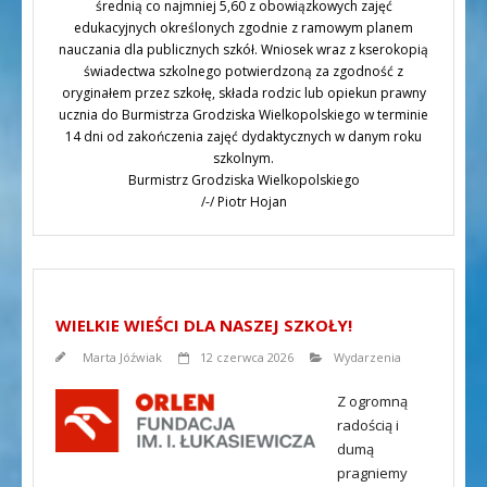
średnią co najmniej 5,60 z obowiązkowych zajęć
edukacyjnych określonych zgodnie z ramowym planem
nauczania dla publicznych szkół. Wniosek wraz z kserokopią
świadectwa szkolnego potwierdzoną za zgodność z
oryginałem przez szkołę, składa rodzic lub opiekun prawny
ucznia do Burmistrza Grodziska Wielkopolskiego w terminie
14 dni od zakończenia zajęć dydaktycznych w danym roku
szkolnym.
Burmistrz Grodziska Wielkopolskiego
/-/ Piotr Hojan
WIELKIE WIEŚCI DLA NASZEJ SZKOŁY!
Marta Jóźwiak
12 czerwca 2026
Wydarzenia
Z ogromną
radością i
dumą
pragniemy