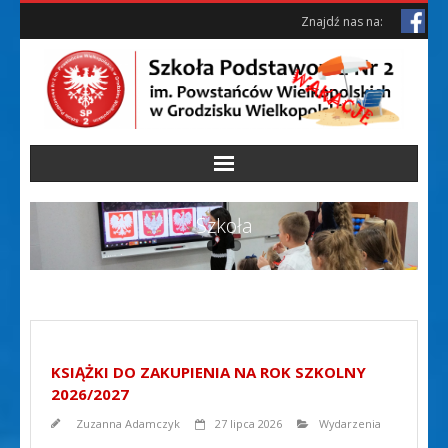
Skip
Skip
Znajdź nas na:
to
to
Content
content
Szkoła
KSIĄŻKI DO ZAKUPIENIA NA ROK SZKOLNY
2026/2027
Zuzanna Adamczyk
27 lipca 2026
Wydarzenia