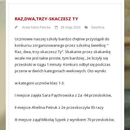
RAZ,DWA,TRZY-SKACZESZ TY
Anita Fabiś-Palicka
28 maja 2026
Świetlica
Uczniowie naszej szkoły bardzo chętnie przystąpili do
konkursu zorganizowanego przez szkolną świetlicę: ”
Raz, dwa, trzy-skaczesz Ty”. Skakanie przez skakankę
wcale nie jest takie proste, tym bardziej , że liczyły się
przeskoki w ciągu 1 minuty. Konkurs odbył się podczas
przerw w dwóch kategoriach wiekowych. Oto wyniki:
w kategorii uczniów klas 1-3:
I miejsce zajęła Sara Pajchrowska z 2a -94 przeskoków,
II miejsce Ahelina Petruk z 2e przeskoczyła 93 razy
III miejsce zajął Mikołaj Sypek z wynikiem 70 przeskoków.