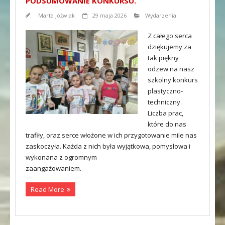
PODSUMOWANIE KONKURSU.
Marta Jóźwiak
29 maja 2026
Wydarzenia
Z całego serca
dziękujemy za
tak piękny
odzew na nasz
szkolny konkurs
plastyczno-
techniczny.
Liczba prac,
które do nas
trafiły, oraz serce włożone w ich przygotowanie mile nas
zaskoczyła. Każda z nich była wyjątkowa, pomysłowa i
wykonana z ogromnym
zaangażowaniem.
Read More