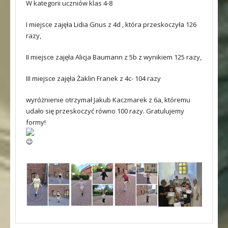
W kategorii uczniów klas 4-8
I miejsce zajęła Lidia Gnus z 4d , która przeskoczyła 126
razy,
II miejsce zajęła Alicja Baumann z 5b z wynikiem 125 razy,
III miejsce zajęła Żaklin Franek z 4c- 104 razy
wyróżnienie otrzymał Jakub Kaczmarek z 6a, któremu
udało się przeskoczyć równo 100 razy. Gratulujemy
formy!