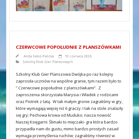
CZERWCOWE POPOŁUDNIE Z PLANSZÓWKAMI
Anita Fabiś-Palicka
10 czerwca 2026
Szkolny Klub Gier Planszowych
Szkolny Klub Gier Planszowa Dwójka po raz kolejny
zaprosiła uczniów na wspólne granie, tym razem było to
” Czerwcowe popołudnie z planszówkami”. Z
zaproszenia skorzystała Marysia i Władek z rodzicami
oraz Piotrek z tatą. W tak małym gronie zagraliśmy w gry,
które wymagają więcej niż 6 graczy. I tak na stole znalazły
się gry: Pechowa krowa od Muduko; nasza nowość
Naszej Księgarni: Ślimaki to mięczaki- gra która bardzo
przypadła nam do gustu, mimo bardzo prostych zasad
wymaga przemyślenia ruchów; zagraliśmy również w