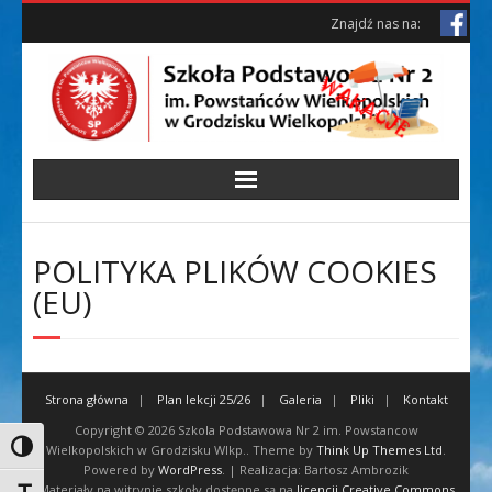
Skip
Skip
Znajdź nas na:
to
to
Content
content
POLITYKA PLIKÓW COOKIES
(EU)
Strona główna
Plan lekcji 25/26
Galeria
Pliki
Kontakt
Copyright © 2026
Szkola Podstawowa Nr 2 im. Powstancow
Toggle High Contrast
Wielkopolskich w Grodzisku Wlkp.
. Theme by
Think Up Themes Ltd
.
Powered by
WordPress
. | Realizacja: Bartosz Ambrozik
Materiały na witrynie szkoły dostępne są na
licencji Creative Commons