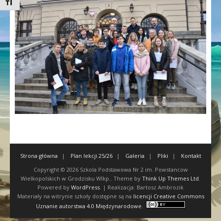
Toggle Font size
Strona główna
Plan lekcji 25/26
Galeria
Pliki
Kontakt
Copyright © 2026
Szkola Podstawowa Nr 2 im. Powstancow
Wielkopolskich w Grodzisku Wlkp.
. Theme by
Think Up Themes Ltd
.
Powered by
WordPress
. | Realizacja: Bartosz Ambrozik
Materiały na witrynie szkoły dostępne są na
licencji Creative Commons
Uznanie autorstwa 4.0 Międzynarodowe
.