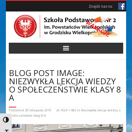
Skip
Skip
Znajdź nas na:
to
to
Content
content
BLOG POST IMAGE:
NIEZWYKŁA LEKCJA WIEDZY
O SPOŁECZEŃSTWIE KLASY 8
A
Published
28 listopada 2019
at
1024 × 685
in
Niezwykła lekcja wiedzy o
społeczeństwie klasy 8 A
Toggle High Contrast