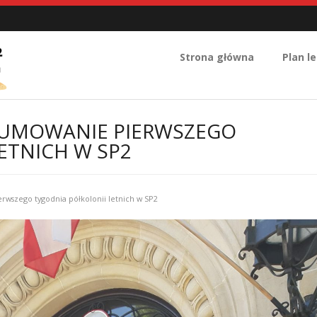
Strona główna
Plan le
SUMOWANIE PIERWSZEGO
ETNICH W SP2
wszego tygodnia półkolonii letnich w SP2