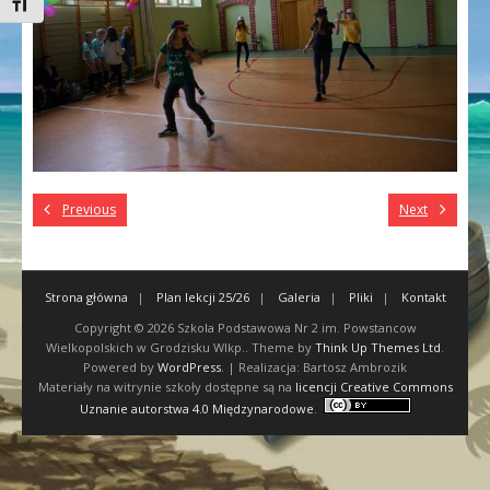
Toggle Font size
Previous
Next
Strona główna
Plan lekcji 25/26
Galeria
Pliki
Kontakt
Copyright © 2026
Szkola Podstawowa Nr 2 im. Powstancow
Wielkopolskich w Grodzisku Wlkp.
. Theme by
Think Up Themes Ltd
.
Powered by
WordPress
. | Realizacja: Bartosz Ambrozik
Materiały na witrynie szkoły dostępne są na
licencji Creative Commons
Uznanie autorstwa 4.0 Międzynarodowe
.